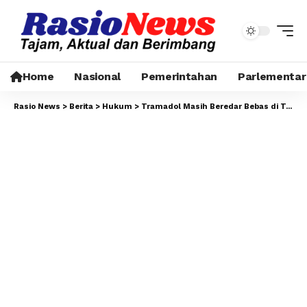
Home
Nasional
Pemerintahan
Parlementar
Rasio News
>
Berita
>
Hukum
>
‎Tramadol Masih Beredar Bebas di Tangsel, Pemberantasan Serius atau Sekadar Seremoni?‎‎