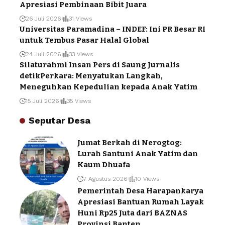
Apresiasi Pembinaan Bibit Juara
26 Juli 2026
31 Views
Universitas Paramadina – INDEF: Ini PR Besar RI
untuk Tembus Pasar Halal Global
24 Juli 2026
33 Views
Silaturahmi Insan Pers di Saung Jurnalis
detikPerkara: Menyatukan Langkah,
Meneguhkan Kepedulian kepada Anak Yatim
15 Juli 2026
35 Views
Seputar Desa
Jumat Berkah di Nerogtog:
Lurah Santuni Anak Yatim dan
Kaum Dhuafa
7 Agustus 2026
10 Views
Pemerintah Desa Harapankarya
Apresiasi Bantuan Rumah Layak
Huni Rp25 Juta dari BAZNAS
Provinsi Banten