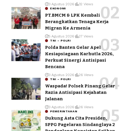
3 Agustus 2026
32 Views
EKONOMI
PT.BMCM & LPK Kembali
Berangkatkan Tenaga Kerja
Migran Ke Armenia
5 Agustus 2026
27 Views
TNI – POLRI
Polda Banten Gelar Apel
Kesiapsiagaan Karhutla 2026,
Perkuat Sinergi Antisipasi
Bencana
3 Agustus 2026
26 Views
TNI – POLRI
Waspada! Polsek Pinang Gelar
Razia Antisipasi Kejahatan
Jalanan
3 Agustus 2026
26 Views
PEMERINTAHAN
Dukung Asta Cita Presiden,
SPPG Pagelaran Sindanglaya 2