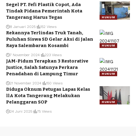
Segel PT. Fefi Plastik Copot, Ada
Tindak Pidana Pemerintah Kota
Tangerang Harus Tegas
HUKUM
8 Januari 2025
152 Views
Rekannya Terlindas Truk Tanah,
Puluhan Siswa SD Gelar Aksi di Jalan
Raya Salembaran Kosambi
HUKUM
7 November 2024
223 Views
JAM-Pidum Terapkan 3 Restorative
Justice, Salah Satunya Perkara
Penadahan di Lampung Timur
HUKUM
21 November 2024
150 Views
Diduga Oknum Petugas Lapas Kelas
llA Kota Tangerang Melakukan
Pelanggaran SOP
HUKUM
24 Juni 2025
75 Views