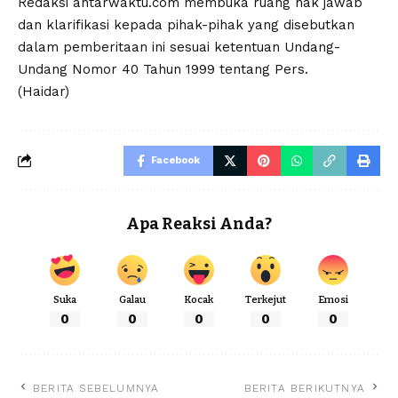
‎‎Redaksi antarwaktu.com membuka ruang hak jawab
dan klarifikasi kepada pihak-pihak yang disebutkan
dalam pemberitaan ini sesuai ketentuan Undang-
Undang Nomor 40 Tahun 1999 tentang Pers.‎‎
(Haidar)
Facebook
Apa Reaksi Anda?
Suka
Galau
Kocak
Terkejut
Emosi
0
0
0
0
0
BERITA SEBELUMNYA
BERITA BERIKUTNYA