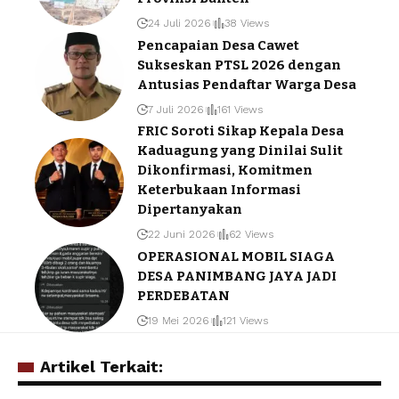
24 Juli 2026
38 Views
Pencapaian Desa Cawet
Sukseskan PTSL 2026 dengan
Antusias Pendaftar Warga Desa
7 Juli 2026
161 Views
FRIC Soroti Sikap Kepala Desa
Kaduagung yang Dinilai Sulit
Dikonfirmasi, Komitmen
Keterbukaan Informasi
Dipertanyakan
22 Juni 2026
62 Views
OPERASIONAL MOBIL SIAGA
DESA PANIMBANG JAYA JADI
PERDEBATAN
19 Mei 2026
121 Views
Artikel Terkait: