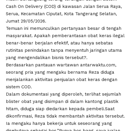
Cash On Delivery (COD) di kawasan Jalan Serua Raya,
Serua, Kecamatan Ciputat, Kota Tangerang Selatan,
Jumat 29/05/2026.‎‎
Temuan ini memunculkan pertanyaan besar di tengah
masyarakat. Apakah pemberantasan obat keras ilegal
benar-benar berjalan efektif, atau hanya sebatas
rutinitas penindakan tanpa menyentuh jaringan utama
yang mengendalikan bisnis tersebut?.
‎‎Berdasarkan pantauan wartawan antarwaktu.com,
seorang pria yang mengaku bernama Reza diduga
menjalankan aktivitas penjualan obat keras dengan
sistem COD.‎‎
Dalam dokumentasi yang diperoleh, terlihat sejumlah
blister obat yang disimpan di dalam kantong plastik
hitam, diduga siap diedarkan kepada pembeli.‎‎Saat
dikonfirmasi, Reza tidak membantah aktivitas tersebut.
Ia mengaku hanya bekerja untuk seseorang yang
disebutnya sebagai bos.‎‎”Punya bos bang, saya jualan