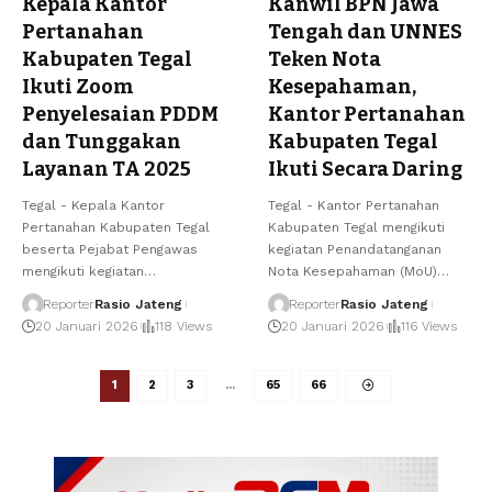
Kepala Kantor
Kanwil BPN Jawa
Pertanahan
Tengah dan UNNES
Kabupaten Tegal
Teken Nota
Ikuti Zoom
Kesepahaman,
Penyelesaian PDDM
Kantor Pertanahan
dan Tunggakan
Kabupaten Tegal
Layanan TA 2025
Ikuti Secara Daring
Tegal - Kepala Kantor
Tegal - Kantor Pertanahan
Pertanahan Kabupaten Tegal
Kabupaten Tegal mengikuti
beserta Pejabat Pengawas
kegiatan Penandatanganan
mengikuti kegiatan…
Nota Kesepahaman (MoU)…
Reporter
Rasio Jateng
Reporter
Rasio Jateng
20 Januari 2026
118 Views
20 Januari 2026
116 Views
1
2
3
…
65
66