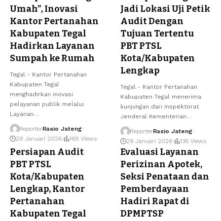
Umah”, Inovasi
Jadi Lokasi Uji Petik
Kantor Pertanahan
Audit Dengan
Kabupaten Tegal
Tujuan Tertentu
Hadirkan Layanan
PBT PTSL
Sumpah ke Rumah
Kota/Kabupaten
Lengkap
Tegal - Kantor Pertanahan
Kabupaten Tegal
Tegal - Kantor Pertanahan
menghadirkan inovasi
Kabupaten Tegal menerima
pelayanan publik melalui
kunjungan dari Inspektorat
Layanan…
Jenderal Kementerian…
Reporter
Rasio Jateng
Reporter
Rasio Jateng
29 Januari 2026
169 Views
29 Januari 2026
136 Views
Persiapan Audit
Evaluasi Layanan
PBT PTSL
Perizinan Apotek,
Kota/Kabupaten
Seksi Penataan dan
Lengkap, Kantor
Pemberdayaan
Pertanahan
Hadiri Rapat di
Kabupaten Tegal
DPMPTSP