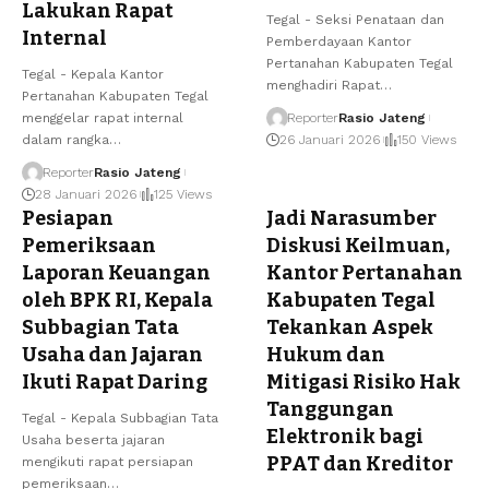
Lakukan Rapat
Tegal - Seksi Penataan dan
Internal
Pemberdayaan Kantor
Pertanahan Kabupaten Tegal
Tegal - Kepala Kantor
menghadiri Rapat…
Pertanahan Kabupaten Tegal
menggelar rapat internal
Reporter
Rasio Jateng
dalam rangka…
26 Januari 2026
150 Views
Reporter
Rasio Jateng
28 Januari 2026
125 Views
Pesiapan
Jadi Narasumber
Pemeriksaan
Diskusi Keilmuan,
Laporan Keuangan
Kantor Pertanahan
oleh BPK RI, Kepala
Kabupaten Tegal
Subbagian Tata
Tekankan Aspek
Usaha dan Jajaran
Hukum dan
Ikuti Rapat Daring
Mitigasi Risiko Hak
Tanggungan
Tegal - Kepala Subbagian Tata
Elektronik bagi
Usaha beserta jajaran
PPAT dan Kreditor
mengikuti rapat persiapan
pemeriksaan…