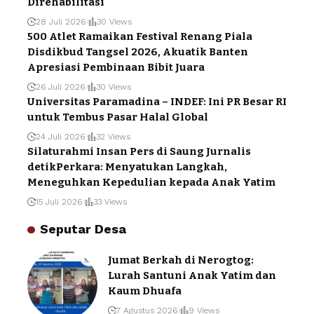
Direhabilitasi
28 Juli 2026
30 Views
500 Atlet Ramaikan Festival Renang Piala
Disdikbud Tangsel 2026, Akuatik Banten
Apresiasi Pembinaan Bibit Juara
26 Juli 2026
30 Views
Universitas Paramadina – INDEF: Ini PR Besar RI
untuk Tembus Pasar Halal Global
24 Juli 2026
32 Views
Silaturahmi Insan Pers di Saung Jurnalis
detikPerkara: Menyatukan Langkah,
Meneguhkan Kepedulian kepada Anak Yatim
15 Juli 2026
33 Views
Seputar Desa
Jumat Berkah di Nerogtog:
Lurah Santuni Anak Yatim dan
Kaum Dhuafa
7 Agustus 2026
9 Views