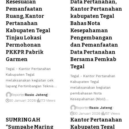
Kesesuaian
Data Pertanahan,
Pemanfaatan
Kantor Pertanahan
Ruang, Kantor
kabupaten Tegal
Pertanahan
Bahas Nota
Kabupaten Tegal
Kesepahaman
Tinjau Lokasi
Pengembangan
Permohonan
dan Pemanfaatan
PKKPR Pabrik
Data Pertanahan
Garmen
Bersama Pemkab
Tegal
Tegal - Kantor Pertanahan
Kabupaten Tegal
Tegal - Kantor Pertanahan
melaksanakan kegiatan cek
Kabupaten Tegal
lapang Pertimbangan Teknis…
melaksanakan kegiatan
pembahasan Nota
Reporter
Rasio Jateng
Kesepahaman (MoU)…
30 Januari 2026
173 Views
Reporter
Rasio Jateng
30 Januari 2026
157 Views
SUMRINGAH
Kantor Pertanahan
“Sumpahe Maring
Kabupaten Tegal