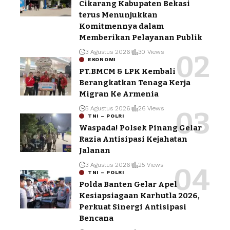
Cikarang Kabupaten Bekasi
terus Menunjukkan
Komitmennya dalam
Memberikan Pelayanan Publik
3 Agustus 2026
30 Views
EKONOMI
PT.BMCM & LPK Kembali
Berangkatkan Tenaga Kerja
Migran Ke Armenia
5 Agustus 2026
26 Views
TNI – POLRI
Waspada! Polsek Pinang Gelar
Razia Antisipasi Kejahatan
Jalanan
3 Agustus 2026
25 Views
TNI – POLRI
Polda Banten Gelar Apel
Kesiapsiagaan Karhutla 2026,
Perkuat Sinergi Antisipasi
Bencana