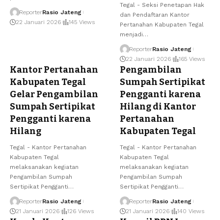
Tegal - Seksi Penetapan Hak
Reporter
Rasio Jateng
dan Pendaftaran Kantor
22 Januari 2026
145 Views
Pertanahan Kabupaten Tegal
menjadi…
Reporter
Rasio Jateng
22 Januari 2026
165 Views
Kantor Pertanahan
Pengambilan
Kabupaten Tegal
Sumpah Sertipikat
Gelar Pengambilan
Pengganti karena
Sumpah Sertipikat
Hilang di Kantor
Pengganti karena
Pertanahan
Hilang
Kabupaten Tegal
Tegal - Kantor Pertanahan
Tegal - Kantor Pertanahan
Kabupaten Tegal
Kabupaten Tegal
melaksanakan kegiatan
melaksanakan kegiatan
Pengambilan Sumpah
Pengambilan Sumpah
Sertipikat Pengganti…
Sertipikat Pengganti…
Reporter
Rasio Jateng
Reporter
Rasio Jateng
21 Januari 2026
126 Views
21 Januari 2026
140 Views