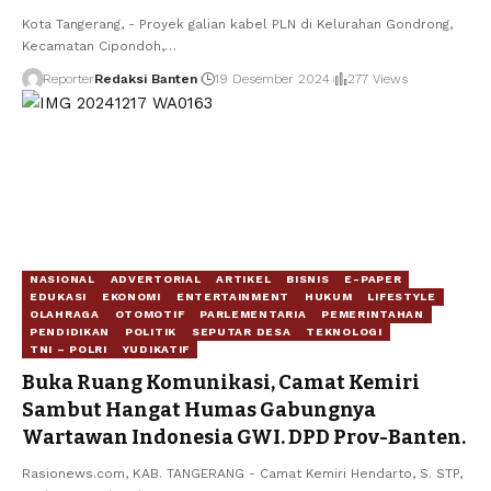
Kota Tangerang, - Proyek galian kabel PLN di Kelurahan Gondrong,
Kecamatan Cipondoh,…
Reporter
Redaksi Banten
19 Desember 2024
277 Views
NASIONAL
ADVERTORIAL
ARTIKEL
BISNIS
E-PAPER
EDUKASI
EKONOMI
ENTERTAINMENT
HUKUM
LIFESTYLE
OLAHRAGA
OTOMOTIF
PARLEMENTARIA
PEMERINTAHAN
PENDIDIKAN
POLITIK
SEPUTAR DESA
TEKNOLOGI
TNI – POLRI
YUDIKATIF
Buka Ruang Komunikasi, Camat Kemiri
Sambut Hangat Humas Gabungnya
Wartawan Indonesia GWI. DPD Prov-Banten.
Rasionews.com, KAB. TANGERANG - Camat Kemiri Hendarto, S. STP,