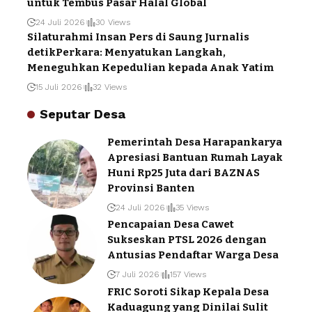
untuk Tembus Pasar Halal Global
24 Juli 2026
30 Views
Silaturahmi Insan Pers di Saung Jurnalis
detikPerkara: Menyatukan Langkah,
Meneguhkan Kepedulian kepada Anak Yatim
15 Juli 2026
32 Views
Seputar Desa
Pemerintah Desa Harapankarya
Apresiasi Bantuan Rumah Layak
Huni Rp25 Juta dari BAZNAS
Provinsi Banten
24 Juli 2026
35 Views
Pencapaian Desa Cawet
Sukseskan PTSL 2026 dengan
Antusias Pendaftar Warga Desa
7 Juli 2026
157 Views
FRIC Soroti Sikap Kepala Desa
Kaduagung yang Dinilai Sulit