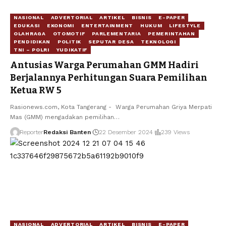
NASIONAL
ADVERTORIAL
ARTIKEL
BISNIS
E-PAPER
EDUKASI
EKONOMI
ENTERTAINMENT
HUKUM
LIFESTYLE
OLAHRAGA
OTOMOTIF
PARLEMENTARIA
PEMERINTAHAN
PENDIDIKAN
POLITIK
SEPUTAR DESA
TEKNOLOGI
TNI – POLRI
YUDIKATIF
Antusias Warga Perumahan GMM Hadiri
Berjalannya Perhitungan Suara Pemilihan
Ketua RW 5
Rasionews.com, Kota Tangerang - Warga Perumahan Griya Merpati
Mas (GMM) mengadakan pemilihan…
Reporter
Redaksi Banten
22 Desember 2024
239 Views
NASIONAL
ADVERTORIAL
ARTIKEL
BISNIS
E-PAPER