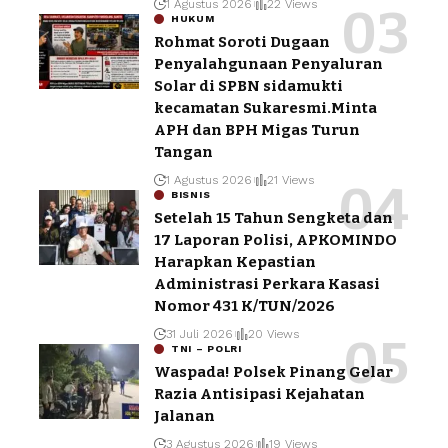
1 Agustus 2026
22 Views
HUKUM
Rohmat Soroti Dugaan
Penyalahgunaan Penyaluran
Solar di SPBN sidamukti
kecamatan Sukaresmi.Minta
APH dan BPH Migas Turun
Tangan
1 Agustus 2026
21 Views
BISNIS
Setelah 15 Tahun Sengketa dan
17 Laporan Polisi, APKOMINDO
Harapkan Kepastian
Administrasi Perkara Kasasi
Nomor 431 K/TUN/2026
31 Juli 2026
20 Views
TNI – POLRI
Waspada! Polsek Pinang Gelar
Razia Antisipasi Kejahatan
Jalanan
3 Agustus 2026
19 Views