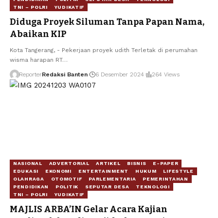
TNI – POLRI
YUDIKATIF
Diduga Proyek Siluman Tanpa Papan Nama,
Abaikan KIP
Kota Tangerang, - Pekerjaan proyek udith Terletak di perumahan
wisma harapan RT…
Reporter
Redaksi Banten
6 Desember 2024
264 Views
NASIONAL
ADVERTORIAL
ARTIKEL
BISNIS
E-PAPER
EDUKASI
EKONOMI
ENTERTAINMENT
HUKUM
LIFESTYLE
OLAHRAGA
OTOMOTIF
PARLEMENTARIA
PEMERINTAHAN
PENDIDIKAN
POLITIK
SEPUTAR DESA
TEKNOLOGI
TNI – POLRI
YUDIKATIF
MAJLIS ARBA’IN Gelar Acara Kajian