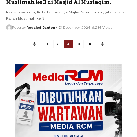
Muslimah ke 3 di Masjid Al Mustaqim.
Rasionews.com, Kota Tangerang - Majlis Arba’in menggelar acara
Kajian Muslimah ke 3…
Reporter
Redaksi Banten
3 Desember 2024
234 Views
1
2
3
4
5