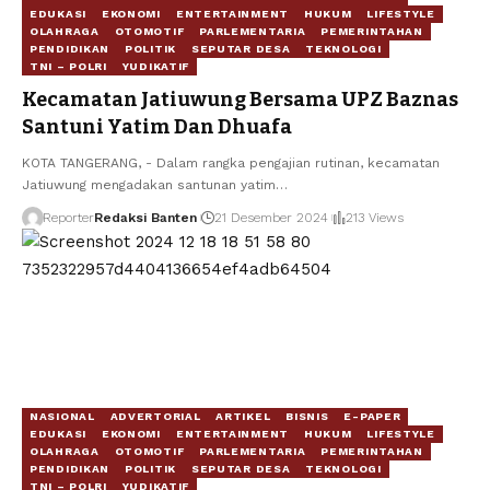
EDUKASI
EKONOMI
ENTERTAINMENT
HUKUM
LIFESTYLE
OLAHRAGA
OTOMOTIF
PARLEMENTARIA
PEMERINTAHAN
PENDIDIKAN
POLITIK
SEPUTAR DESA
TEKNOLOGI
TNI – POLRI
YUDIKATIF
Kecamatan Jatiuwung Bersama UPZ Baznas
Santuni Yatim Dan Dhuafa
‎KOTA TANGERANG, - Dalam rangka pengajian rutinan, kecamatan
Jatiuwung mengadakan santunan yatim…
Reporter
Redaksi Banten
21 Desember 2024
213 Views
NASIONAL
ADVERTORIAL
ARTIKEL
BISNIS
E-PAPER
EDUKASI
EKONOMI
ENTERTAINMENT
HUKUM
LIFESTYLE
OLAHRAGA
OTOMOTIF
PARLEMENTARIA
PEMERINTAHAN
PENDIDIKAN
POLITIK
SEPUTAR DESA
TEKNOLOGI
TNI – POLRI
YUDIKATIF