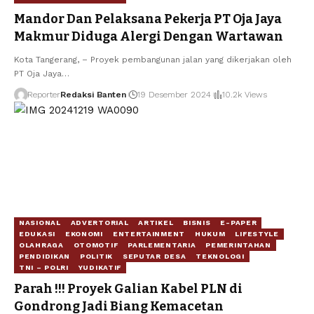
Mandor Dan Pelaksana Pekerja PT Oja Jaya
Makmur Diduga Alergi Dengan Wartawan
Kota Tangerang, – Proyek pembangunan jalan yang dikerjakan oleh
PT Oja Jaya…
Reporter
Redaksi Banten
19 Desember 2024
10.2k Views
NASIONAL
ADVERTORIAL
ARTIKEL
BISNIS
E-PAPER
EDUKASI
EKONOMI
ENTERTAINMENT
HUKUM
LIFESTYLE
OLAHRAGA
OTOMOTIF
PARLEMENTARIA
PEMERINTAHAN
PENDIDIKAN
POLITIK
SEPUTAR DESA
TEKNOLOGI
TNI – POLRI
YUDIKATIF
Parah !!! Proyek Galian Kabel PLN di
Gondrong Jadi Biang Kemacetan