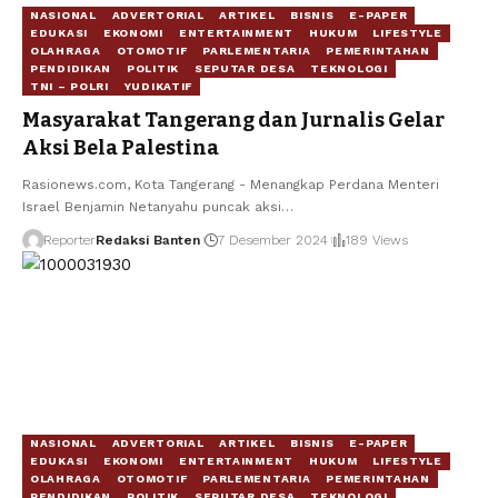
NASIONAL
ADVERTORIAL
ARTIKEL
BISNIS
E-PAPER
EDUKASI
EKONOMI
ENTERTAINMENT
HUKUM
LIFESTYLE
OLAHRAGA
OTOMOTIF
PARLEMENTARIA
PEMERINTAHAN
PENDIDIKAN
POLITIK
SEPUTAR DESA
TEKNOLOGI
TNI – POLRI
YUDIKATIF
Masyarakat Tangerang dan Jurnalis Gelar
Aksi Bela Palestina
Rasionews.com, Kota Tangerang - Menangkap Perdana Menteri
Israel Benjamin Netanyahu puncak aksi…
Reporter
Redaksi Banten
7 Desember 2024
189 Views
NASIONAL
ADVERTORIAL
ARTIKEL
BISNIS
E-PAPER
EDUKASI
EKONOMI
ENTERTAINMENT
HUKUM
LIFESTYLE
OLAHRAGA
OTOMOTIF
PARLEMENTARIA
PEMERINTAHAN
PENDIDIKAN
POLITIK
SEPUTAR DESA
TEKNOLOGI