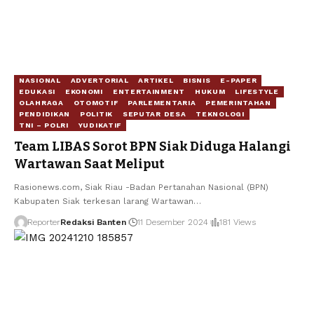
NASIONAL
ADVERTORIAL
ARTIKEL
BISNIS
E-PAPER
EDUKASI
EKONOMI
ENTERTAINMENT
HUKUM
LIFESTYLE
OLAHRAGA
OTOMOTIF
PARLEMENTARIA
PEMERINTAHAN
PENDIDIKAN
POLITIK
SEPUTAR DESA
TEKNOLOGI
TNI – POLRI
YUDIKATIF
Team LIBAS Sorot BPN Siak Diduga Halangi
Wartawan Saat Meliput
Rasionews.com, Siak Riau -Badan Pertanahan Nasional (BPN)
Kabupaten Siak terkesan larang Wartawan…
Reporter
Redaksi Banten
11 Desember 2024
181 Views