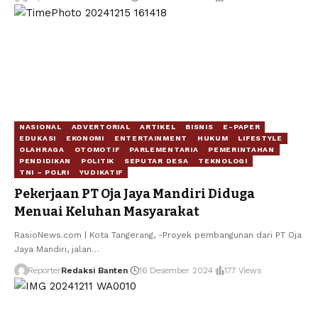
NASIONAL
ADVERTORIAL
ARTIKEL
BISNIS
E-PAPER
EDUKASI
EKONOMI
ENTERTAINMENT
HUKUM
LIFESTYLE
OLAHRAGA
OTOMOTIF
PARLEMENTARIA
PEMERINTAHAN
PENDIDIKAN
POLITIK
SEPUTAR DESA
TEKNOLOGI
TNI – POLRI
YUDIKATIF
Pekerjaan PT Oja Jaya Mandiri Diduga
Menuai Keluhan Masyarakat
RasioNews.com | Kota Tangerang, -Proyek pembangunan dari PT Oja
Jaya Mandiri, jalan…
Reporter
Redaksi Banten
16 Desember 2024
177 Views