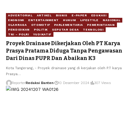
ADVERTORIAL
ARTIKEL
BISNIS
E-PAPER
EDUKASI
EKONOMI
ENTERTAINMENT
HUKUM
LIFESTYLE
NASIONAL
OLAHRAGA
OTOMOTIF
PARLEMENTARIA
PEMERINTAHAN
PENDIDIKAN
POLITIK
SEPUTAR DESA
TEKNOLOGI
TNI – POLRI
YUDIKATIF
Proyek Drainase Dikerjakan Oleh PT Karya
Prasya Pratama Diduga Tanpa Pengawasan
Dari Dinas PUPR Dan Abaikan K3
Kota Tangerang, - Proyek drainase yang di kerjakan oleh P.T karya
Prasya…
Reporter
Redaksi Banten
10 Desember 2024
307 Views