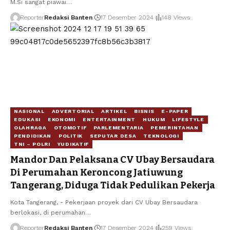
M.Si sangat piawai…
Reporter
Redaksi Banten
17 Desember 2024
148 Views
NASIONAL
ADVERTORIAL
ARTIKEL
BISNIS
E-PAPER
EDUKASI
EKONOMI
ENTERTAINMENT
HUKUM
LIFESTYLE
OLAHRAGA
OTOMOTIF
PARLEMENTARIA
PEMERINTAHAN
PENDIDIKAN
POLITIK
SEPUTAR DESA
TEKNOLOGI
TNI – POLRI
YUDIKATIF
Mandor Dan Pelaksana CV Ubay Bersaudara
Di Perumahan Keroncong Jatiuwung
Tangerang, Diduga Tidak Pedulikan Pekerja
Kota Tangerang, - Pekerjaan proyek dari CV Ubay Bersaudara
berlokasi, di perumahan…
Reporter
Redaksi Banten
17 Desember 2024
259 Views