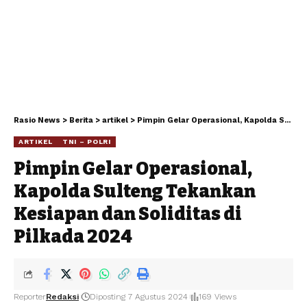
Rasio News
>
Berita
>
artikel
>
Pimpin Gelar Operasional, Kapolda Sulteng Tekankan Kesiapan dan Soliditas di Pilkada 2024
ARTIKEL
TNI – POLRI
Pimpin Gelar Operasional,
Kapolda Sulteng Tekankan
Kesiapan dan Soliditas di
Pilkada 2024
Reporter
Redaksi
Diposting 7 Agustus 2024
169 Views