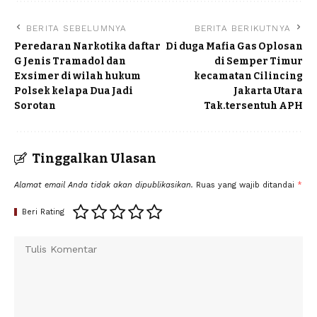
BERITA SEBELUMNYA
BERITA BERIKUTNYA
Peredaran Narkotika daftar
Di duga Mafia Gas Oplosan
G Jenis Tramadol dan
di Semper Timur
Exsimer di wilah hukum
kecamatan Cilincing
Polsek kelapa Dua Jadi
Jakarta Utara
Sorotan
Tak.tersentuh APH
Tinggalkan Ulasan
Alamat email Anda tidak akan dipublikasikan.
Ruas yang wajib ditandai
*
Beri Rating