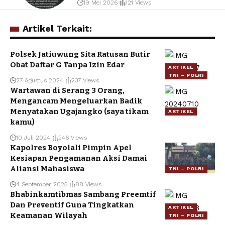
19 Mei 2026
121 Views
Artikel Terkait:
Polsek Jatiuwung Sita Ratusan Butir
Obat Daftar G Tanpa Izin Edar
ARTIKEL
TNI – POLRI
27 Agustus 2024
237 Views
Wartawan di Serang 3 Orang,
Mengancam Mengeluarkan Badik
Menyatakan Ugajangko (saya tikam
ARTIKEL
kamu)
10 Juli 2024
246 Views
Kapolres Boyolali Pimpin Apel
Kesiapan Pengamanan Aksi Damai
Aliansi Mahasiswa
TNI – POLRI
4 September 2025
88 Views
Bhabinkamtibmas Sambang Preemtif
Dan Preventif Guna Tingkatkan
ARTIKEL
Keamanan Wilayah
TNI – POLRI