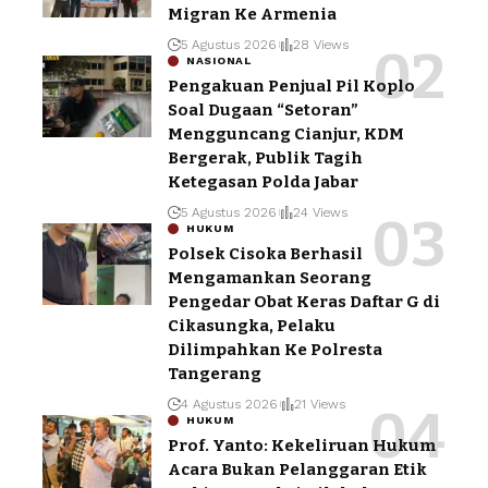
Migran Ke Armenia
5 Agustus 2026
28 Views
NASIONAL
Pengakuan Penjual Pil Koplo
Soal Dugaan “Setoran”
Mengguncang Cianjur, KDM
Bergerak, Publik Tagih
Ketegasan Polda Jabar
5 Agustus 2026
24 Views
HUKUM
Polsek Cisoka Berhasil
Mengamankan Seorang
Pengedar Obat Keras Daftar G di
Cikasungka, Pelaku
Dilimpahkan Ke Polresta
Tangerang
4 Agustus 2026
21 Views
HUKUM
Prof. Yanto: Kekeliruan Hukum
Acara Bukan Pelanggaran Etik