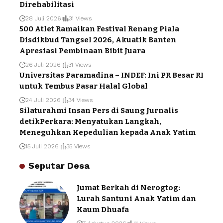
Direhabilitasi
28 Juli 2026
31 Views
500 Atlet Ramaikan Festival Renang Piala
Disdikbud Tangsel 2026, Akuatik Banten
Apresiasi Pembinaan Bibit Juara
26 Juli 2026
31 Views
Universitas Paramadina – INDEF: Ini PR Besar RI
untuk Tembus Pasar Halal Global
24 Juli 2026
34 Views
Silaturahmi Insan Pers di Saung Jurnalis
detikPerkara: Menyatukan Langkah,
Meneguhkan Kepedulian kepada Anak Yatim
15 Juli 2026
35 Views
Seputar Desa
Jumat Berkah di Nerogtog:
Lurah Santuni Anak Yatim dan
Kaum Dhuafa