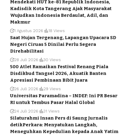
Mendekati HUT ke-81 Republik Indonesia,
Kadisdik Kota Tangerang Ajak Masyarakat
Wujudkan Indonesia Berdaulat, Adil, dan
Makmur
1 Agustus 2026
18 Views
Saat Hujan Tergenang, Lapangan Upacara SD
Negeri Ciruas 5 Dinilai Perlu Segera
Direhabilitasi
28 Juli 2026
30 Views
500 Atlet Ramaikan Festival Renang Piala
Disdikbud Tangsel 2026, Akuatik Banten
Apresiasi Pembinaan Bibit Juara
26 Juli 2026
29 Views
Universitas Paramadina – INDEF: Ini PR Besar
RI untuk Tembus Pasar Halal Global
24 Juli 2026
31 Views
Silaturahmi Insan Pers di Saung Jurnalis
detikPerkara: Menyatukan Langkah,
Meneguhkan Kepedulian kepada Anak Yatim