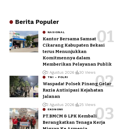
Berita Populer
NASIONAL
Kantor Bersama Samsat
Cikarang Kabupaten Bekasi
terus Menunjukkan
Komitmennya dalam
Memberikan Pelayanan Publik
3 Agustus 2026
30 Views
TNI – POLRI
Waspada! Polsek Pinang Gelar
Razia Antisipasi Kejahatan
Jalanan
3 Agustus 2026
25 Views
EKONOMI
PT.BMCM & LPK Kembali
Berangkatkan Tenaga Kerja
Migran Ke Armenia