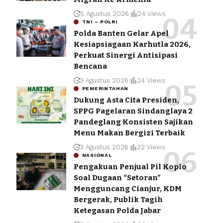
5 Agustus 2026
24 Views
TNI – POLRI
Polda Banten Gelar Apel
Kesiapsiagaan Karhutla 2026,
Perkuat Sinergi Antisipasi
Bencana
3 Agustus 2026
24 Views
PEMERINTAHAN
Dukung Asta Cita Presiden,
SPPG Pagelaran Sindanglaya 2
Pandeglang Konsisten Sajikan
Menu Makan Bergizi Terbaik
3 Agustus 2026
22 Views
NASIONAL
Pengakuan Penjual Pil Koplo
Soal Dugaan “Setoran”
Mengguncang Cianjur, KDM
Bergerak, Publik Tagih
Ketegasan Polda Jabar