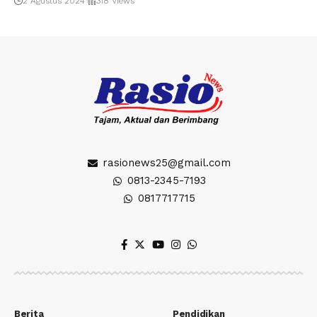
2 Agustus 2024
318 Views
rasionews25@gmail.com
0813-2345-7193
0817717715
Berita
Pendidikan