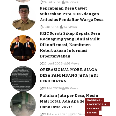
24 Juli 2026
34 Views
Pencapaian Desa Cawet
Sukseskan PTSL 2026 dengan
Antusias Pendaftar Warga Desa
7 Juli 2026
157 Views
FRIC Soroti Sikap Kepala Desa
Kaduagung yang Dinilai Sulit
Dikonfirmasi, Komitmen
Keterbukaan Informasi
Dipertanyakan
22 Juni 2026
56 Views
OPERASIONAL MOBIL SIAGA
DESA PANIMBANG JAYA JADI
PERDEBATAN
19 Mei 2026
119 Views
Puluhan Juta per Desa, Mesin
NASIONAL
Mati Total: Ada Apa dengan
ADVERTORIAL
Dana Desa 2021?
ARTIKEL
BISNIS
19 Februari 2026
296 Views