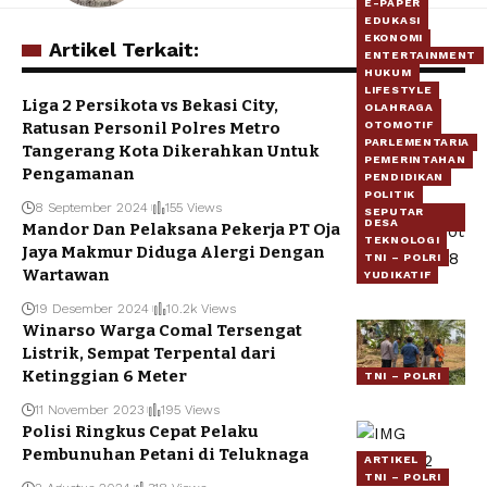
E-PAPER
EDUKASI
EKONOMI
Artikel Terkait:
ENTERTAINMENT
HUKUM
LIFESTYLE
Liga 2 Persikota vs Bekasi City,
OLAHRAGA
Ratusan Personil Polres Metro
OTOMOTIF
ARTIKEL
PARLEMENTARIA
Tangerang Kota Dikerahkan Untuk
TNI – POLRI
PEMERINTAHAN
Pengamanan
PENDIDIKAN
POLITIK
8 September 2024
155 Views
SEPUTAR
DESA
Mandor Dan Pelaksana Pekerja PT Oja
TEKNOLOGI
Jaya Makmur Diduga Alergi Dengan
TNI – POLRI
Wartawan
YUDIKATIF
19 Desember 2024
10.2k Views
Winarso Warga Comal Tersengat
Listrik, Sempat Terpental dari
Ketinggian 6 Meter
TNI – POLRI
11 November 2023
195 Views
Polisi Ringkus Cepat Pelaku
Pembunuhan Petani di Teluknaga
ARTIKEL
TNI – POLRI