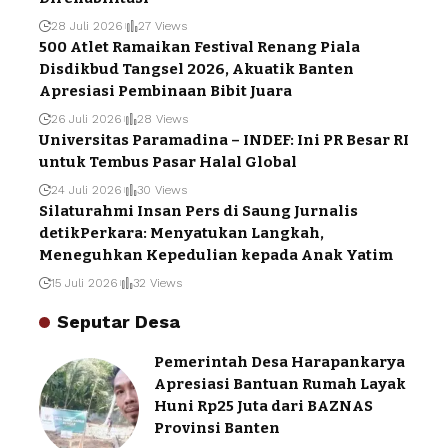
28 Juli 2026
27 Views
500 Atlet Ramaikan Festival Renang Piala
Disdikbud Tangsel 2026, Akuatik Banten
Apresiasi Pembinaan Bibit Juara
26 Juli 2026
28 Views
Universitas Paramadina – INDEF: Ini PR Besar RI
untuk Tembus Pasar Halal Global
24 Juli 2026
30 Views
Silaturahmi Insan Pers di Saung Jurnalis
detikPerkara: Menyatukan Langkah,
Meneguhkan Kepedulian kepada Anak Yatim
15 Juli 2026
32 Views
Seputar Desa
Pemerintah Desa Harapankarya
Apresiasi Bantuan Rumah Layak
Huni Rp25 Juta dari BAZNAS
Provinsi Banten