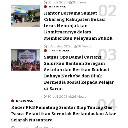
30 Juli 2026
28 Views
NASIONAL
Kantor Bersama Samsat
Cikarang Kabupaten Bekasi
terus Menunjukkan
Komitmennya dalam
Memberikan Pelayanan Publik
3 Agustus 2026
26 Views
TNI – POLRI
Satgas Ops Damai Cartenz
Salurkan Bantuan Seragam
Sekolah dan Berikan Edukasi
Bahaya Narkoba dan Bijak
Bermedia Sosial kepada Pelajar
di Sarmi
30 Juli 2026
26 Views
NASIONAL
Kader PKB Pematang Siantar Siap Tancap Gas
Pasca-Pelantikan Serentak Berlandaskan Akar
Sejarah Nusantara
30 Juli 2026
25 Views