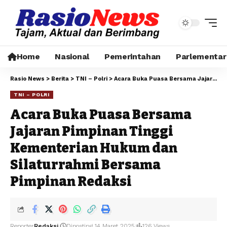
Home
Nasional
Pemerintahan
Parlementar
Rasio News
>
Berita
>
TNI – Polri
>
Acara Buka Puasa Bersama Jajaran Pimpinan Tinggi Kementerian Hukum dan Silaturrahmi Bersama Pimpinan Redaksi
TNI – POLRI
Acara Buka Puasa Bersama
Jajaran Pimpinan Tinggi
Kementerian Hukum dan
Silaturrahmi Bersama
Pimpinan Redaksi
Reporter
Redaksi
Diposting 14 Maret 2025
126 Views